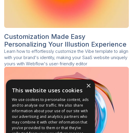
Customization Made Easy
Personalizing Your Illustion Experience
Learn how to effortlessly customize the Vibe template to align
with your brand's identity, making your SaaS website uniquely
yours with Webflow's user-friendly editor
×
This website uses cookies
We use cookies to personalise content, ads
and to analyse our traffic. We also share
information about your use of our site with
our advertising and analytics partners who
may combine it with other information that
you’ve provided to them or that they’ve